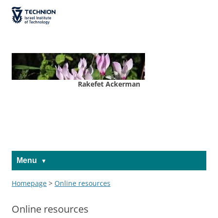
Skip
Skip
to
to
The Technion
Content
navigation
Site
Rakefet Ackerman
Menu
Homepage
>
Online resources
Online resources